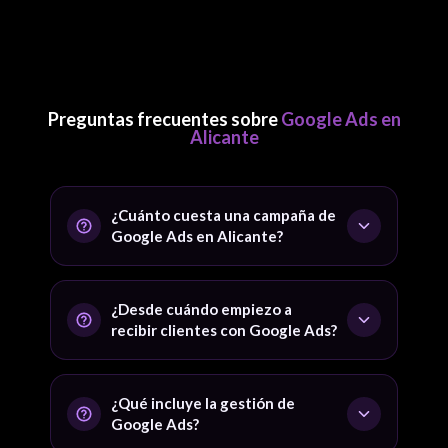
Preguntas frecuentes sobre
Google Ads en
Alicante
¿Cuánto cuesta una campaña de
Google Ads en Alicante?
Se separan el presupuesto publicitario y los
honorarios de gestión. En una consultoría gratuita
¿Desde cuándo empiezo a
definimos una cifra realista para tu negocio.
recibir clientes con Google Ads?
Google Ads genera visibilidad y contactos desde el
primer día; las primeras semanas se optimiza el coste
¿Qué incluye la gestión de
por resultado.
Google Ads?