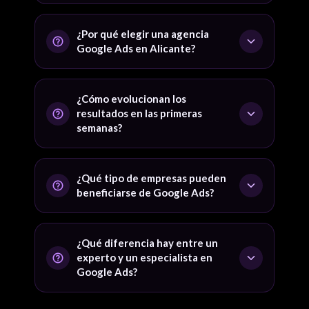
Estudio de palabras clave, creación de campañas,
optimización continua, seguimiento de conversiones
¿Por qué elegir una agencia
e informes claros.
Google Ads en Alicante?
Elegir una agencia local como nosotros te permite
trabajar con un equipo que entiende el mercado y el
¿Cómo evolucionan los
comportamiento de los usuarios de la región, lo que
resultados en las primeras
se traduce en campañas más efectivas.
semanas?
Los resultados pueden variar, pero en general, las
campañas bien optimizadas comienzan a mostrar un
¿Qué tipo de empresas pueden
incremento en tráfico y conversiones en las primeras
beneficiarse de Google Ads?
semanas.
Cualquier empresa, desde pequeños comercios
locales hasta grandes ecommerce, puede
¿Qué diferencia hay entre un
beneficiarse de Google Ads. Las campañas se
experto y un especialista en
adaptan a tus necesidades y presupuesto.
Google Ads?
Un experto en Google Ads tiene una amplia