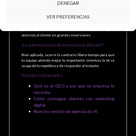
DENEGAR
Preguntas frecuentes
¿La IA sirve para pequeñas empresas?
VER PREFERENCIAS
Sí. Hoy existen herramientas accesibles que permiten a
pymes y autónomos automatizar la captación y la
atención al cliente sin grandes inversiones.
¿La automatización deshumaniza la atención?
Bien aplicada, ocurre lo contrario: libera tiempo para que
tu equipo atienda mejor lo importante, mientras la IA se
ocupa de lo repetitivo y de responder al instante.
Artículos relacionados
Qué es el GEO y por qué tu empresa lo
necesita
Cómo conseguir clientes con marketing
digital
Nuestro servicio de agencia de IA