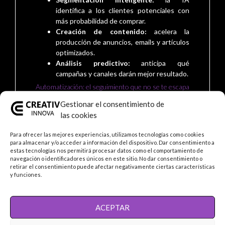
identifica a los clientes potenciales con
más probabilidad de comprar.
Creación de contenido:
acelera la
producción de anuncios, emails y artículos
optimizados.
Análisis predictivo:
anticipa qué
campañas y canales darán mejor resultado.
Automatización: el seguimiento que no se te escapa
Muchos negocios pierden clientes simplemente por no
Gestionar el consentimiento de
hacer seguimiento. Con flujos automáticos de email y
las cookies
mensajes, cada contacto recibe la información adecuada
en el momento justo, sin que tengas que estar pendiente
Para ofrecer las mejores experiencias, utilizamos tecnologías como cookies
manualmente.
para almacenar y/o acceder a información del dispositivo. Dar consentimiento a
estas tecnologías nos permitirá procesar datos como el comportamiento de
Cómo empezar sin complicarte
navegación o identificadores únicos en este sitio. No dar consentimiento o
retirar el consentimiento puede afectar negativamente ciertas características
No necesitas implementarlo todo de golpe. Lo ideal es
y funciones.
empezar por el cuello de botella de tu negocio (por
ejemplo, la respuesta a nuevos contactos) y automatizar
desde ahí. En nuestra
agencia de marketing digital en
ACEPTAR
Asunción
implementamos automatización e IA adaptadas
a cada empresa.