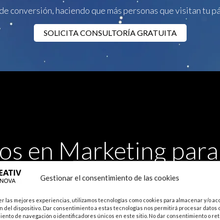
de conversión, haciendo que más personas que visitan tu pá
SOLICITA CONSULTORÍA GRATUITA
os en Marketing para 
odontólogos y marketing para clínicas dentales no
Gestionar el consentimiento de las cookies
mos a las necesidades de tu clínica, ya sea que 
er las mejores experiencias, utilizamos tecnologías como cookies para almacenar y/o ac
estrategia existente.
n del dispositivo. Dar consentimiento a estas tecnologías nos permitirá procesar datos 
ento de navegación o identificadores únicos en este sitio. No dar consentimiento o reti