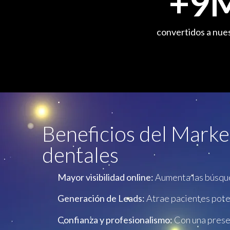
+
9
M
convertidos a nues
Beneficios del Market
dentales
Mayor visibilidad online:
Aumenta las búsqued
Generación de Leads:
Atrae pacientes poten
Confianza y profesionalismo:
Con una presen