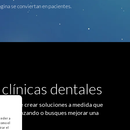
gina se conviertan en pacientes.
clínicas dentales
s permite crear soluciones a medida que
estés comenzando o busques mejorar una
ceder a
como el
rar el