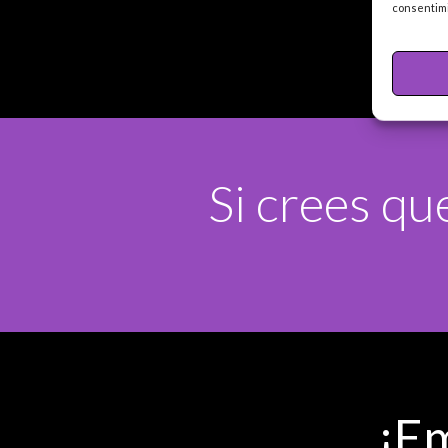
consentimi
Si crees qu
¡Em