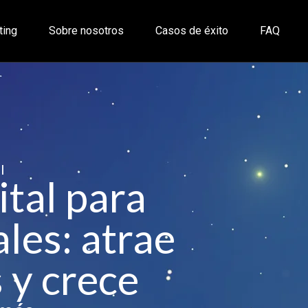
ting
Sobre nosotros
Casos de éxito
FAQ
l
ital para
les: atrae
 y crece