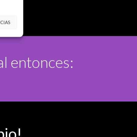
CIAS
al entonces:
bio!