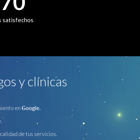
+
70
s satisfechos
os y clínicas
miento en
Google.
.
calidad de tus servicios.