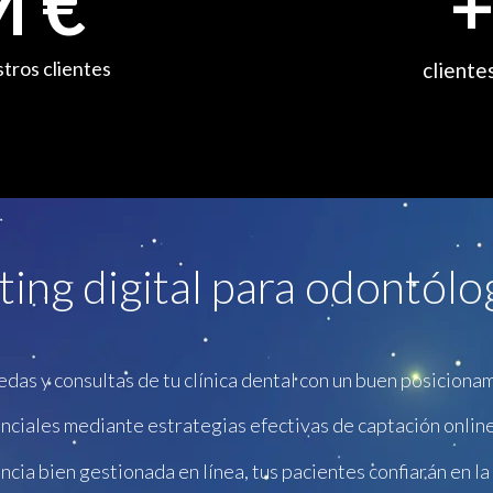
 €
tros clientes
cliente
ing digital para odontólog
as y consultas de tu clínica dental con un buen posiciona
ciales mediante estrategias efectivas de captación online
cia bien gestionada en línea, tus pacientes confiarán en la 