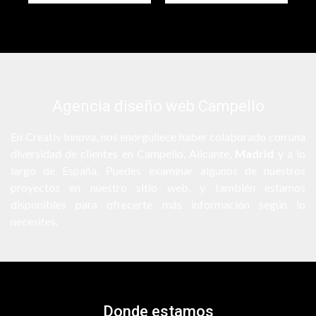
Agencia diseño web Campello
En
Creativ Innova
, nos enorgullece haber colaborado con una
diversidad de clientes en Campello, Alicante,
Madrid
y a lo
largo de España. Puedes examinar algunos de nuestros
proyectos en nuestro sitio web, y también estamos
disponibles para ofrecerte más información según lo
necesites.
Donde estamos