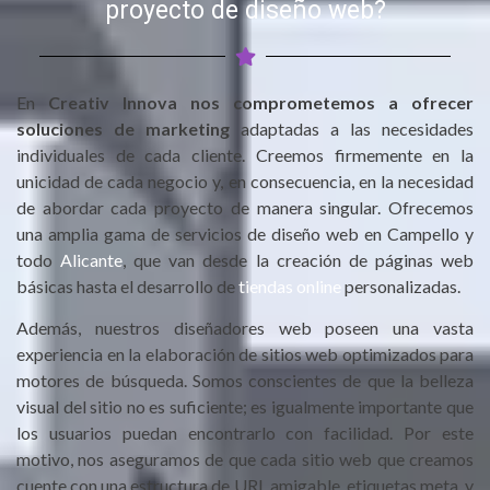
proyecto de diseño web?
En
Creativ Innova nos comprometemos a ofrecer
soluciones de marketing
adaptadas a las necesidades
individuales de cada cliente. Creemos firmemente en la
unicidad de cada negocio y, en consecuencia, en la necesidad
de abordar cada proyecto de manera singular. Ofrecemos
una amplia gama de servicios de diseño web en Campello y
todo
Alicante
, que van desde la creación de páginas web
básicas hasta el desarrollo de
tiendas online
personalizadas.
Además, nuestros diseñadores web poseen una vasta
experiencia en la elaboración de sitios web optimizados para
motores de búsqueda. Somos conscientes de que la belleza
visual del sitio no es suficiente; es igualmente importante que
los usuarios puedan encontrarlo con facilidad. Por este
motivo, nos aseguramos de que cada sitio web que creamos
cuente con una estructura de URL amigable, etiquetas meta, y