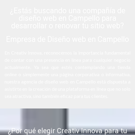
¿Estás buscando una compañía de
diseño web en Campello para
desarrollar o renovar tu sitio web?
Empresa de Diseño web en Campello
En Creativ Innova, reconocemos la importancia fundamental
de contar con una presencia en línea para cualquier negocio
actualmente. Ya sea que estés contemplando una tienda
online o simplemente una página corporativa o informativa,
nuestra agencia de diseño web en Campello está dispuesta a
asistirte en la creación de una plataforma en línea que no solo
sea atractiva, sino también eficaz para tus clientes.
¿Por qué elegir Creativ Innova para tu