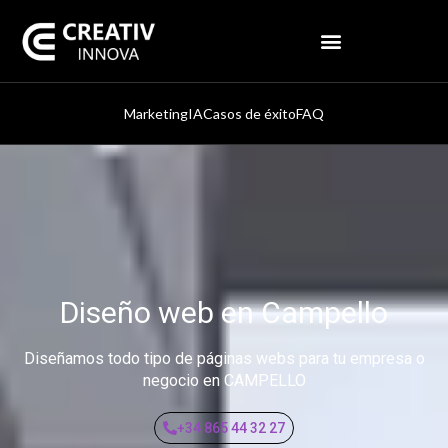
Marketing
IA
Casos de éxito
FAQ
Diseño web en Campello
Diseñamos todo tipo de páginas webs para tu empresa o
negocio en CAMPELLO
+34 865 44 32 27