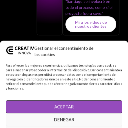
"Santiago se involucró en
todo el proceso, como si el
proyecto fuera suyo."
Mira los vídeos de
nuestros clientes
Gestionar el consentimiento de
las cookies
SEDES LOCALES
Para ofrecer las mejores experiencias, utilizamos tecnologías como cookies
Tu agencia de marketing
cerca de ti
para almacenar y/o acceder a información del dispositivo. Dar consentimiento a
Trabajamos en remoto con toda España y Latinoamérica.
estas tecnologías nos permitirá procesar datos como el comportamiento de
navegación o identificadores únicos en este sitio. No dar consentimiento o
Agencia de marketing en Madrid
retirar el consentimiento puede afectar negativamente ciertas características
y funciones.
ACEPTAR
DENEGAR
Haz clic para aceptar márketing cookies y