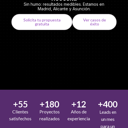
Sin humo: resultados medibles. Estamos en
Madrid, Alicante y Asunción.
Solicita tu propuesta
Ver casos de
gratuita
éxito
+
55
+
180
+
12
+
400
Clientes
Proyectos
Años de
Leads en
satisfechos
realizados
experiencia
un mes
para un