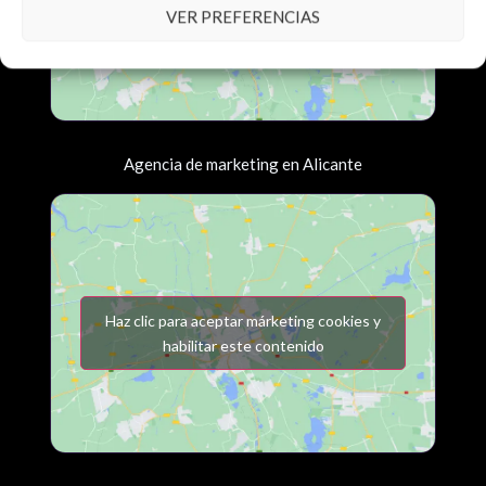
habilitar este contenido
VER PREFERENCIAS
Agencia de marketing en Alicante
Haz clic para aceptar márketing cookies y
habilitar este contenido